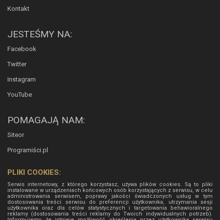
Kontakt
JESTEŚMY NA:
Facebook
Twitter
Instagram
YouTube
POMAGAJĄ NAM:
Siteor
Programiści.pl
PLIKI COOKIES:
Serwis internetowy, z którego korzystasz, używa plików cookies. Są to pliki
instalowane w urządzeniach końcowych osób korzystających z serwisu, w celu
administrowania serwisem, poprawy jakości świadczonych usług w tym
dostosowania treści serwisu do preferencji użytkownika, utrzymania sesji
użytkownika oraz dla celów statystycznych i targetowania behawioralnego
reklamy (dostosowania treści reklamy do Twoich indywidualnych potrzeb).
Informujemy, że istnieje możliwość określenia przez użytkownika serwisu