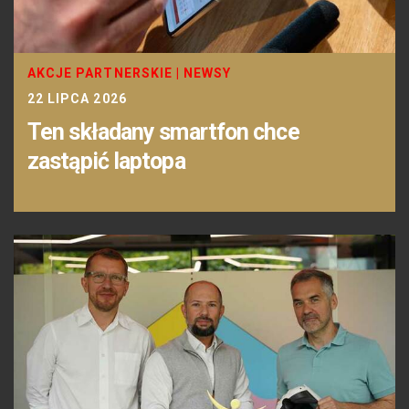
AKCJE PARTNERSKIE
|
NEWSY
22 LIPCA 2026
Ten składany smartfon chce
zastąpić laptopa