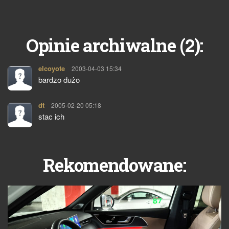
2
Opinie archiwalne (
):
elcoyote
pisze:
2003-04-03 15:34
bardzo dużo
dt
pisze:
2005-02-20 05:18
stac ich
Rekomendowane: