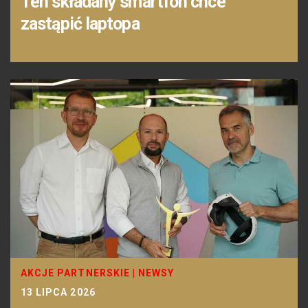
Ten składany smartfon chce
zastąpić laptopa
AKCJE PARTNERSKIE
|
NEWSY
13 LIPCA 2026