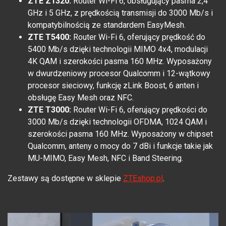
ZTE Z1320:
Router Wi-Fi 6, obsługujący pasma 2,4
GHz i 5 GHz, z prędkością transmisji do 3000 Mb/s i
kompatybilnością ze standardem EasyMesh.
ZTE T5400:
Router Wi-Fi 6, oferujący prędkość do
5400 Mb/s dzięki technologii MIMO 4x4, modulacji
4K QAM i szerokości pasma 160 MHz. Wyposażony
w dwurdzeniowy procesor Qualcomm i 12-wątkowy
procesor sieciowy, funkcję zLink Boost, 6 anten i
obsługę Easy Mesh oraz NFC.
ZTE T3000:
Router Wi-Fi 6, oferujący prędkości do
3000 Mb/s dzięki technologii OFDMA, 1024 QAM i
szerokości pasma 160 MHz. Wyposażony w chipset
Qualcomm, anteny o mocy do 7 dBi i funkcje takie jak
MU-MIMO, Easy Mesh, NFC i Band Steering.
Zestawy są dostępne w sklepie
ZTEshop.pl
.