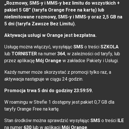
„Rozmowy, SMS-y i MMS-y bez limitu do wszystkich +
pakiet 5 GB” (taryfa Orange Free na kartę) lub
nielimitowane rozmowy, SMS-y i MMS-y oraz 2,5 GB na
5 dni (taryfa Zawsze Bez Limitu).
Aktywacja usługi w Orange jest bezpłatna.
Usługę można włączyć, wysyłając
SMS
o treści
SZKOLA
lub
TORNISTER
na numer
364
, w zależności od taryfy, lub
przez aplikację
Mój Orange
w zakładce Pakiety i Usługi.
Każdy numer może skorzystać z promocji tylko raz, a
aktywacja następuje w ciągu 24 godzin.
Promocja trwa 5 dni do godziny 23:59:59.
W roamingu w Strefie 1 dostępny jest pakiet 0,7 GB dla
taryfy Orange Free na kartę.
Stan środków można sprawdzić wysyłając
SMS
o treści
ILE
na numer
630
lub w aplikacji
Mój Orange
.