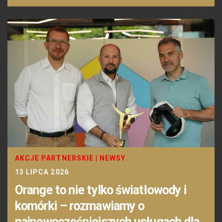
AKCJE PARTNERSKIE
|
NEWSY
13 LIPCA 2026
Orange to nie tylko światłowody i
komórki – rozmawiamy o
najnowocześniejszych usługach dla