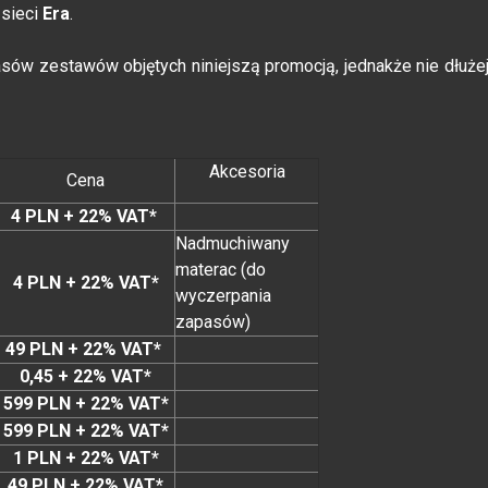
sieci
Era
.
ów zestawów objętych niniejszą promocją, jednakże nie dłuże
Akcesoria
Cena
4 PLN + 22% VAT*
Nadmuchiwany
materac (do
4 PLN + 22% VAT*
wyczerpania
zapasów)
49 PLN + 22% VAT*
0,45 + 22% VAT*
599 PLN + 22% VAT*
599 PLN + 22% VAT*
1 PLN + 22% VAT*
49 PLN + 22% VAT*