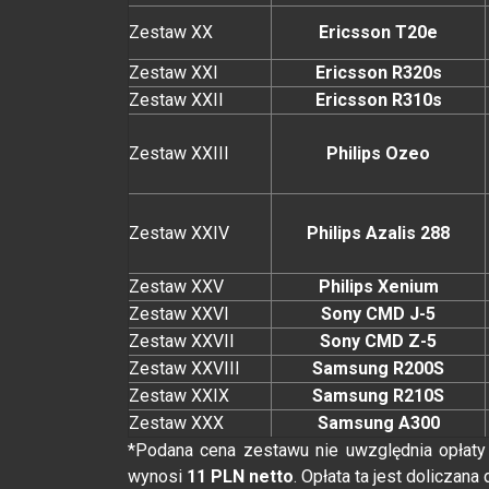
Zestaw XX
Ericsson T20e
Zestaw XXI
Ericsson R320s
Zestaw XXII
Ericsson R310s
Zestaw XXIII
Philips Ozeo
Zestaw XXIV
Philips Azalis 288
Zestaw XXV
Philips Xenium
Zestaw XXVI
Sony CMD J-5
Zestaw XXVII
Sony CMD Z-5
Zestaw XXVIII
Samsung R200S
Zestaw XXIX
Samsung R210S
Zestaw XXX
Samsung A300
*Podana cena zestawu nie uwzględnia opłaty z
wynosi
11 PLN netto
. Opłata ta jest doliczan