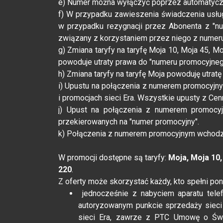
e) Numer można wyłączyć poprzez automatyczny
f) W przypadku zawieszenia świadczenia usłu
w przypadku rezygnacji przez Abonenta z "nu
związany z korzystaniem przez niego z numer
g) Zmiana taryfy na taryfę Moja 10, Moja 45, M
powoduje utraty prawa do "numeru promocyjneg
h) Zmiana taryfy na taryfę Moja powoduję utra
i) Upustu na połączenia z numerem promocyjn
i promocjach sieci Era. Wszystkie upusty z Cen
j) Upust na połączenia z numerem promocy
przekierowanych na "numer promocyjny".
k) Połączenia z numerem promocyjnym wchodz
W promocji dostępne są taryfy:
Moja, Moja 10,
220
.
Z oferty może skorzystać każdy, kto spełni po
jednocześnie z nabyciem aparatu tele
autoryzowanym punkcie sprzedaży sieci 
sieci Era, zawrze z PTC Umowę o Świ