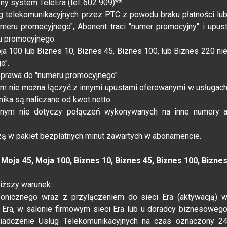
 system TeleEra (tel: 602 909)**.
g telekomunikacyjnych przez PTC z powodu braku płatności lu
meru promocyjnego", Abonent traci "numer promocyjny" i upus
u promocyjnego.
oja 100 lub Biznes 10, Biznes 45, Biznes 100, lub Biznes 220 ni
o".
tę prawa do "numeru promocyjnego"
ym nie można łączyć z innymi upustami oferowanymi w usługac
nika są naliczane od kwot netto.
jnym nie dotyczy połączeń wykonywanych na inne numery 
ą w pakiet bezpłatnych minut zawartych w abonamencie.
 Moja 45, Moja 100, Biznes 10, Biznes 45, Biznes 100, Bizne
niższy warunek:
fonicznego wraz z przyłączeniem do sieci Era (aktywacją) 
Era, w salonie firmowym sieci Era lub u doradcy biznesoweg
adczenie Usług Telekomunikacyjnych na czas oznaczony 2