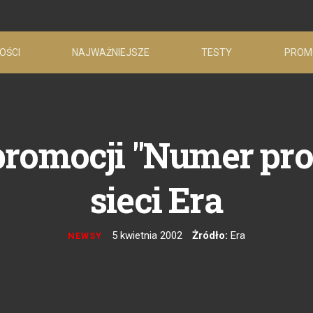
OŚCI
NAJWAŻNIEJSZE
TESTY
PROM
promocji "Numer pro
sieci Era
5 kwietnia 2002
Żródło:
Era
NEWSY