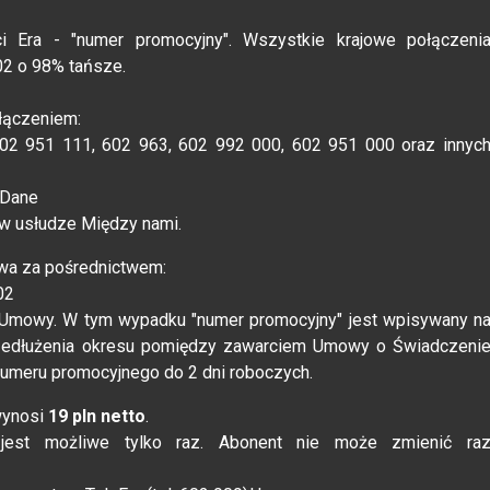
 Era - "numer promocyjny". Wszystkie krajowe połączeni
02 o 98% tańsze.
yłączeniem:
02 951 111, 602 963, 602 992 000, 602 951 000 oraz innyc
 Dane
w usłudze Między nami.
iwa za pośrednictwem:
002
mowy. W tym wypadku "numer promocyjny" jest wpisywany n
zedłużenia okresu pomiędzy zawarciem Umowy o Świadczeni
numeru promocyjnego do 2 dni roboczych.
wynosi
19 pln netto
.
jest możliwe tylko raz. Abonent nie może zmienić ra