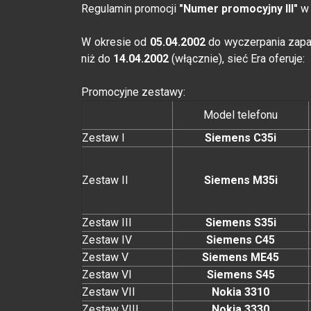
Regulamin promocji
"Numer promocyjny III"
w 
W okresie od
05.04.2002
do wyczerpania zapas
niż do
14.04.2002
(włącznie), sieć Era oferuje:
Promocyjne zestawy:
Model telefonu
Zestaw I
Siemens C35i
Zestaw II
Siemens M35i
Zestaw III
Siemens S35i
Zestaw IV
Siemens C45
Zestaw V
Siemens ME45
Zestaw VI
Siemens S45
Zestaw VII
Nokia 3310
Zestaw VIII
Nokia 3330