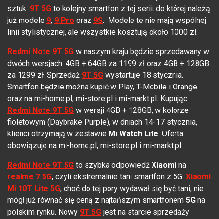
sztuk.
9T 5G
to kolejny smartfon z tej serii, do której należą
już modele
9
,
9 Pro
oraz
9S
. Modele te nie mają wspólnej
linii stylistycznej, ale wszystkie kosztują około 1000 zł.
Redmi Note 9T 5G
w naszym kraju będzie sprzedawany w
dwóch wersjach: 4GB + 64GB za 1199 zł oraz 4GB + 128GB
za 1299 zł. Sprzedaż
9T 5G
wystartuje 18 stycznia.
Smartfon będzie można kupić w Play, T-Mobile i Orange
oraz na mi-home.pl, mi-store.pl i mi-markt.pl. Kupując
Redmi Note 9T 5G
w wersji 4GB + 128GB, w kolorze
fioletowym (Daybrake Purple), w dniach 14-17 stycznia,
klienci otrzymają w zestawie
Mi Watch Lite
. Oferta
obowiązuje na mi-home.pl, mi-store.pl i mi-markt.pl.
Redmi Note 9T 5G
to szybka odpowiedź
Xiaomi
na
realme 7 5G
, czyli ekstremalnie tani smartfon z 5G.
Xiaomi
Mi 10T Lite 5G
, choć do tej pory wydawał się być tani, nie
mógł już równać się ceną z najtańszym smartfonem
5G
na
polskim rynku. Nowy
9T 5G
jest na starcie sprzedaży