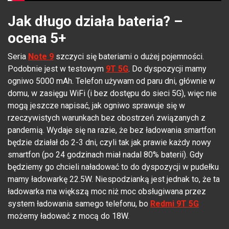
Jak długo działa bateria? –
ocena 5+
Seria
Note 9
szczyci się bateriami o dużej pojemności.
Podobnie jest w testowym
9T 5G
. Do dyspozycji mamy
ogniwo 5000 mAh. Telefon używam od paru dni, głównie w
domu, w zasięgu WiFi (i bez dostępu do sieci 5G), więc nie
mogą jeszcze napisać, jak ogniwo sprawuje się w
rzeczywistych warunkach bez obostrzeń związanych z
pandemią. Wydaje się na razie, że bez ładowania smartfon
będzie działał do 2-3 dni, czyli tak jak prawie każdy nowy
smartfon (po 24 godzinach miał nadal 80% baterii). Gdy
będziemy go chcieli naładować to do dyspozycji w pudełku
mamy ładowarkę 22.5W. Niespodzianką jest jednak to, że ta
ładowarka ma większą moc niż moc obsługiwana przez
system ładowania samego telefonu, bo
Redmi 9T 5G
możemy ładować z mocą do 18W.