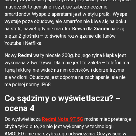
maseczek to genialne i szybkie zabezpieczenie
smartfonów. Wyspa z aparatami jest w stylu pralki. Wyspa
wystaje poza obudowę, ale smartfon nie kiwa się na boku
na stole, nawet gdy nie ma etui. Brawa dla
Xiaomi
należą
się za 2 głośniki – to świetne rozwiązanie dla fanów
Youtuba i Netflixa.
Nowy
Redmi
waży niecałe 200g, bo jego tylna klapka jest
wykonana z tworzywa. Dla mnie jest to zaleta – telefon ma
fajną fakturę, nie widać na nim odcisków i dobrze trzyma
się w dłoni. Obudowa jest odporna na zachlapanie, ale nie
ma pełnej normy IP68.
Co sądzimy o wyświetlaczu? –
ocena 4
Do wyświetlacza
Redmi Note 9T 5G
można mieć pretensje
chyba tylko o to, że nie jest wykonany w technologii
AMOLED i nie ma szybszego odświeżania. Oczywiście w