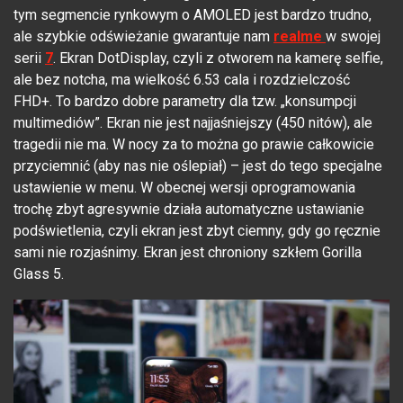
tym segmencie rynkowym o AMOLED jest bardzo trudno,
ale szybkie odświeżanie gwarantuje nam
realme
w swojej
serii
7
. Ekran DotDisplay, czyli z otworem na kamerę selfie,
ale bez notcha, ma wielkość 6.53 cala i rozdzielczość
FHD+. To bardzo dobre parametry dla tzw. „konsumpcji
multimediów”. Ekran nie jest najjaśniejszy (450 nitów), ale
tragedii nie ma. W nocy za to można go prawie całkowicie
przyciemnić (aby nas nie oślepiał) – jest do tego specjalne
ustawienie w menu. W obecnej wersji oprogramowania
trochę zbyt agresywnie działa automatyczne ustawianie
podświetlenia, czyli ekran jest zbyt ciemny, gdy go ręcznie
sami nie rozjaśnimy. Ekran jest chroniony szkłem Gorilla
Glass 5.