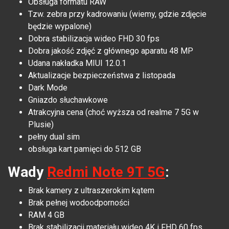
Obsługa formatu RAW
Tzw. zebra przy kadrowaniu (wiemy, gdzie zdjęcie
będzie wypalone)
Dobra stabilizacja wideo FHD 30 fps
Dobra jakość zdjęć z głównego aparatu 48 MP
Udana nakładka MIUI 12.0.1
Aktualizacje bezpieczeństwa z listopada
Dark Mode
Gniazdo słuchawkowe
Atrakcyjna cena (choć wyższa od realme 7 5G w
Plusie)
pełny dual sim
obsługa kart pamięci do 512 GB
Wady
Redmi Note 9T 5G
:
Brak kamery z ultraszerokim kątem
Brak pełnej wodoodporności
RAM 4 GB
Brak stabilizacji materiału wideo 4K i FHD 60 fps