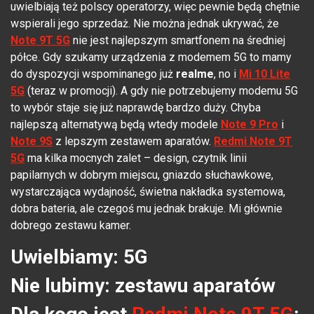
uwielbiają też polscy operatorzy, więc pewnie będą chętnie
wspierali jego sprzedaż. Nie można jednak ukrywać, że
Note 9T 5G
nie jest najlepszym smartfonem na średniej
półce. Gdy szukamy urządzenia z modemem 5G to mamy
do dyspozycji wspominanego już
realme
, no i
Mi 10 Lite
5G
(teraz w promocji). A gdy nie potrzebujemy modemu 5G
to wybór staje się już naprawdę bardzo duży. Chyba
najlepszą alternatywą będą wtedy modele
Note 9 Pro
i
Note 9S
z lepszym zestawem aparatów.
Redmi Note 9T
5G
ma kilka mocnych zalet – design, czytnik linii
papilarnych w dobrym miejscu, gniazdo słuchawkowe,
wystarczająca wydajność, świetna nakładka systemowa,
dobra bateria, ale czegoś mu jednak brakuje. Mi głównie
dobrego zestawu kamer.
Uwielbiamy: 5G
Nie lubimy: zestawu aparatów