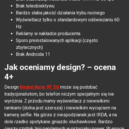
Brak teleobiektywu
Bardzo słaba jakość działania trybu nocnego
Wyświetlacz tylko o standardowym odświeżaniu 60
Hz
Reklamy w nakładce producenta
Sporo preinstalowanych aplikacji (często
zbytecznych)
Brak Androida 11
Jak oceniamy design? – ocena
4+
Design
Redmi Note 9T 5G
może się podobać
tradycjonalistom, bo telefon niczym specjalnym się nie
wyróżnia. Z przodu mamy wyświetlacz z niewielkimi
ramkami (dolna jest szersza) i niewielkim wycięciem na
kamerę selfie. Na górze z niespodzianek jest IRDA, a na
dole rzadko spotykane gniazdo słuchawkowe. Bardzo
cieszy czytnik linii papilarnych w przycisku power. W epoce