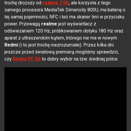
trochę droższy od
r
ealme 7 5G
, ale korzysta z tego
samego procesora MediaTek Dimensity 800U, ma baterię o
tej samej pojemności, NFC i też ma skaner linii w przycisku
power. Przewagą
realme
jest wyświetlacz z
odświeżaniem 120 Hz, próbkowaniem dotyku 180 Hz oraz
aparat z ultraszerokim kątem, którego nie ma w nowym
Redmi
(i to jest trochę niezrozumiałe). Przez kilka dni
jeszcze przed światową premierą mogliśmy sprawdzić,
czy
Redmi 9T 5G
to dobry wybór na tzw. średniej półce.