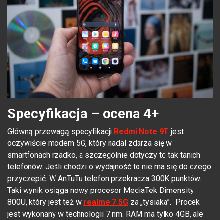
Specyfikacja – ocena 4+
Główną przewagą specyfikacji
Redmi Note 9T
jest
oczywiście modem 5G, który nadal zdarza się w
smartfonach rzadko, a szczególnie dotyczy to tak tanich
telefonów. Jeśli chodzi o wydajność to nie ma się do czego
przyczepić. W AnTuTu telefon przekracza 300K punktów.
Taki wynik osiąga nowy procesor MediaTek Dimensity
800U, który jest też w
realme 7 5G
za „tysiaka”. Procek
jest wykonany w technologii 7 nm. RAM ma tylko 4GB, ale