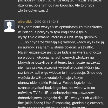
dźwignie, bo z tym oo nas kroocho. Ale to chyba
zbytni optymizm. :)
albercikk
pisze:
2002-08-14 10:41
Przypominam wszystkim optymistom że mieszkamy
w Polsce, a politycy w tym kraju dbają tylko i
wyłącznie o własne interesy a ludzi mają głęboko
.......no chyba że zbliżają się wybory, wtedy wyskakują
im aureolki i są nam w stanie obiecać wszystko.
Najśmieszniejsze jest to że ludzie im wierzą, chodzą
na wybory i głosują na tych samych złodzieji na
których psioczyli pare lat temu, tacy ludzie narzekać
nie mają prawa, przecież wybrali złodzieji którzy już
raz ich okradli więc widocznie im to pasuje. Ghostdog
wejście do UE spowoduje że najwyższym
stanowiskiem jakie Polak w Polsce będzie miał
szanse uzyskać będzie goniec, nie wierz w to co
mówią w TV że UE to dobrodziejstwo....owszew
dobrodziejstwo to będzie dla UE i wszystkich wielkich
firm jakie żądzą Unią Europejską, granice się otworzą,
będą następne rynki zbytu dla ich towarów i