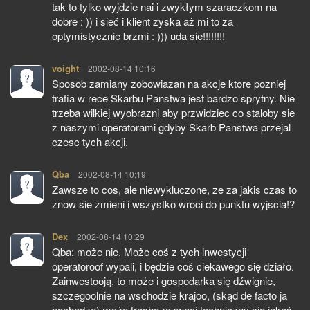
tak to tylko wyjdzie nai i zwykłym szaraczkom na
dobre : )) i sieć i klient zyska aż mi to za
optymistycznie brzmi : ))) uda sie!!!!!!!!
voight
pisze:
2002-08-14 10:16
Sposob zamiany zobowiazan na akcje ktore pozniej
trafia w rece Skarbu Panstwa jest bardzo sprytny. Nie
trzeba wilkiej wyobrazni aby przwidziec co staloby sie
z naszymi operatorami gdyby Skarb Panstwa przejal
czesc tych akcji.
Qba
pisze:
2002-08-14 10:19
Zawsze to cos, ale niewykluczone, ze za jakis czas to
znow sie zmieni i wszystko wroci do punktu wyjscia!?
Dex
pisze:
2002-08-14 10:29
Qba: może nie. Może coś z tych inwestycji
operatoroof wypali, i będzie coś ciekawego się działo.
Zainwestooją, to może i gospodarka się dźwignie,
szczegoolnie na wschodzie krajoo, (skąd de facto ja
pochodze) może troche rozwooj techniczny sie jakoś