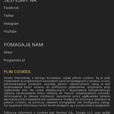
JESTEŚMY NA:
Facebook
Twitter
Instagram
YouTube
POMAGAJĄ NAM:
Siteor
Programiści.pl
PLIKI COOKIES:
Serwis internetowy, z którego korzystasz, używa plików cookies. Są to pliki
instalowane w urządzeniach końcowych osób korzystających z serwisu, w celu
administrowania serwisem, poprawy jakości świadczonych usług w tym
dostosowania treści serwisu do preferencji użytkownika, utrzymania sesji
użytkownika oraz dla celów statystycznych i targetowania behawioralnego
reklamy (dostosowania treści reklamy do Twoich indywidualnych potrzeb).
Informujemy, że istnieje możliwość określenia przez użytkownika serwisu
warunków przechowywania lub uzyskiwania dostępu do informacji zawartych w
plikach cookies za pomocą ustawień przeglądarki lub konfiguracji usługi.
Szczegółowe informacje na ten temat dostępne są u producenta przeglądarki.
Odbiorcą informacji z cookies jest Gemius S.A., Google LLC, oraz spółki