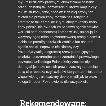
my już będziemy prawnymi obywatelami dostanie
prace (dostaną tak oczywiscie ci którzy maja plecy i
teki w Brukseli)hehe, chociaz z drugiej strony ten
telefon sie przyda zeby rodzina nas ściągneła
stamtąd,to tak samo jak z tymi akcjami(czary mary
żeby później nie było tak że państwo będzie stawiać
warunki nam abonentom) i pracą w unii, obiecują że
wszyscy będą mieć zagwarantowaną pracę a sami u
siebie nie potrafią cokolwiek zrobić,a kto nas tam
będzie chciał, napewno nie Niemcy,czy
frazcuzi,wywalą to ogromną rzeszę pracujących
polaków na czarno(bo po co zatrudniać prawowitego
obywatela unii dotego Polaka który zacznie się
domagać jeszcze swoich praw) i zaczną zatrudniać
tanią siłę roboczą czyli azjatów których tam i tak coraz
więcej więcej . ale bądżmy dobrej myśli jak to pisze
kolega timeport.Pozdrowienia dla wszystkich.
Rekomendowane: