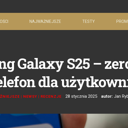
OŚCI
NAJWAŻNIEJSZE
TESTY
PROM
ng Galaxy S25 – zero
 telefon dla użytkow
28 stycznia 2025
autor:
Jan Ry
ŻNIEJSZE
|
NEWSY
|
RECENZJE