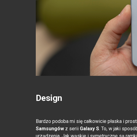
Design
Bardzo podoba mi się całkowicie płaska i pros
Samsungów
z serii
Galaxy S
. To, w jaki spos
urządzenia. Jak wąskie i symetryczne są ramki 