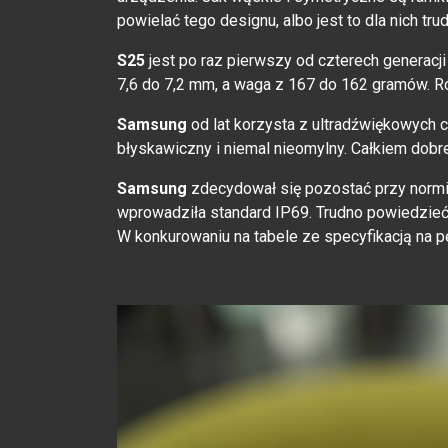
powielać tego designu, albo jest to dla nich tr
S25
jest po raz pierwszy od czterech generacj
7,6 do 7,2 mm, a waga z 167 do 162 gramów. Różn
Samsung
od lat korzysta z ultradźwiękowych c
błyskawiczny i niemal nieomylny. Całkiem dobre
Samsung
zdecydował się pozostać przy normie
wprowadziła standard IP69. Trudno powiedzieć,
W konkurowaniu na tabele ze specyfikacją na p