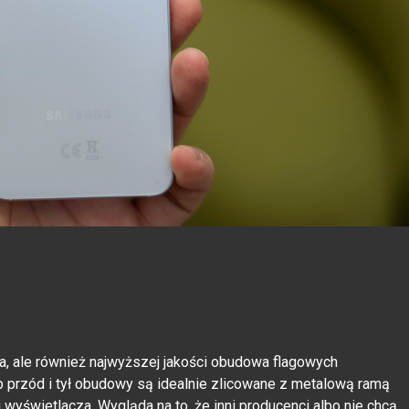
ta, ale również najwyższej jakości obudowa flagowych
ób przód i tył obudowy są idealnie zlicowane z metalową ramą
wyświetlacza. Wygląda na to, że inni producenci albo nie chcą