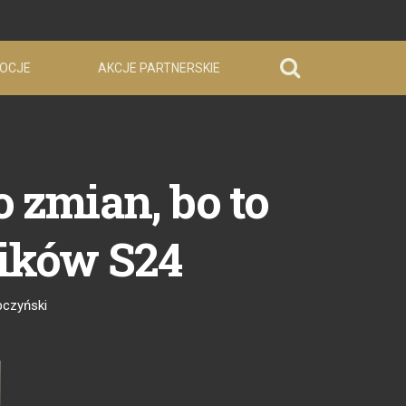
OCJE
AKCJE PARTNERSKIE
 zmian, bo to
ników S24
bczyński