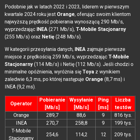
Podobnie jak w latach 2022 i 2023, liderem w pierwszym
kwartale 2024 roku jest
Orange
, oferując swoim klientom
najwyższą prędkość pobierania wynoszącą 290 Mb/s,
wyprzedzając
INEA
(271 Mb/s),
T-Mobile Stacjonarny
(255 Mb/s) oraz
Netię
(248 Mb/s).
W kategorii przesyłania danych,
INEA
zajmuje pierwsze
miejsce z prędkością 259 Mb/s, wyprzedzając
T-Mobile
Stacjonarny
(114 Mb/s) i Netię (112 Mb/s). Jeśli chodzi o
minimalne opóźnienia, wyróżnia się
Toya
z wynikiem
zaledwie 6,3 ms, po której następuje
Orange
(8,7 ms) i
INEA (9,2 ms).
Pobieranie
Wysyłanie
Ping
Liczba
Operator
[Mb/s]
[Mb/s]
[ms]
testów
Orange
289,7
88,6
9
816 tys.
INEA
270,7
258,8
9
199 tys.
T-Mobile
254,6
114,2
12
209 tys.
Stacjonarny