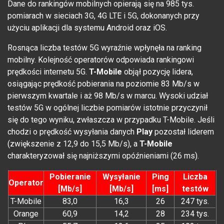
Dane do rankingów mobilnych opierają się na 985 tys.
pomiarach w sieciach 3G, 4G LTE i 5G, dokonanych przy
użyciu aplikacji dla systemu Android oraz iOS.
Rosnąca liczba testów 5G wyraźnie wpłynęła na ranking
mobilny. Kolejność operatorów odpowiada rankingowi
prędkości internetu 5G.
T-Mobile
objął pozycję lidera,
osiągając prędkość pobierania na poziomie 83 Mb/s w
pierwszym kwartale i aż 98 Mb/s w marcu. Wysoki udział
testów 5G w ogólnej liczbie pomiarów istotnie przyczynił
się do tego wyniku, zwłaszcza w przypadku T-Mobile. Jeśli
chodzi o prędkość wysyłania danych
Play
pozostał liderem
(zwiększenie z 12,9 do 15,5 Mb/s), a
T-Mobile
charakteryzował się najniższymi opóźnieniami (26 ms).
Pobieranie
Wysyłanie
Ping
Liczba
Operator
[Mb/s]
[Mb/s]
[ms]
testów
T-Mobile
83,0
16,3
26
247 tys.
Orange
60,9
14,2
28
234 tys.