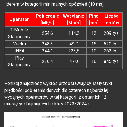
liderem w kategorii minimalnych opóźnień (10 ms).
Pobieranie
Wysyłanie
Ping
Liczba
Operator
[Mb/s]
[Mb/s]
[ms]
testów
T-Mobile
254,6
114,2
12
209 tys.
Stacjonarny
Vectra
248,3
49,7
15
520 tys.
INEA
244,1
223,6
10
262 tys.
Play
236,4
47,0
16
845 tys.
Stacjonarny
Poniżej znajdziesz wykres przedstawiający statystyki
prędkości pobierania danych dla czterech najbardziej
wydajnych operatorów w tej kategorii z ostatnich 12
miesięcy, obejmujących okres 2023/2024 r.