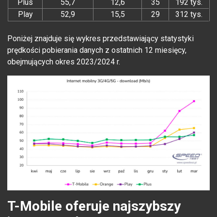
Plus
55,7
12,6
35
192 tys.
Play
52,9
15,5
29
312 tys.
Poniżej znajduje się wykres przedstawiający statystyki
prędkości pobierania danych z ostatnich 12 miesięcy,
obejmujących okres 2023/2024 r.
T-Mobile oferuje najszybszy