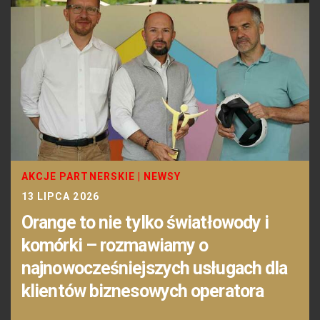
AKCJE PARTNERSKIE
|
NEWSY
13 LIPCA 2026
Orange to nie tylko światłowody i
komórki – rozmawiamy o
najnowocześniejszych usługach dla
klientów biznesowych operatora