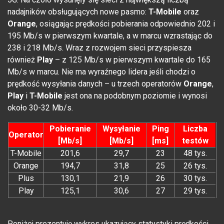
nadajników obsługujących nowe pasmo:
T-Mobile
oraz
Orange
, osiągając prędkości pobierania odpowiednio 202 i
195 Mb/s w pierwszym kwartale, a w marcu wzrastając do
238 i 218 Mb/s. Wraz z rozwojem sieci przyspiesza
również
Play
– z 125 Mb/s w pierwszym kwartale do 165
Mb/s w marcu. Nie ma wyraźnego lidera jeśli chodzi o
prędkość wysyłania danych – u trzech operatorów
Orange
,
Play
i
T-Mobile
jest ona na podobnym poziomie i wynosi
około 30-32 Mb/s.
Pobieranie
Wysyłanie
Ping
Liczba
Operator
[Mb/s]
[Mb/s]
[ms]
testów
T-Mobile
201,6
29,7
23
48 tys.
Orange
194,7
31,8
25
26 tys.
Plus
130,1
21,9
26
30 tys.
Play
125,1
30,6
27
29 tys.
Poniżej prezentuję wykres ukazujący statystyki prędkości