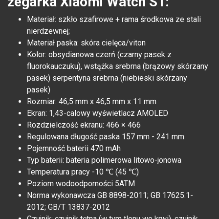
zegarka Xiaomi Watch S1:
Materiał: szkło szafirowe + rama środkowa ze stali
nierdzewnej;
Materiał paska: skóra cielęca/viton
Kolor: obsydianowa czerń (czarny pasek z
fluorokauczuku), wstążka srebrna (brązowy skórzany
pasek) serpentyna srebrna (niebieski skórzany
pasek)
Rozmiar: 46,5 mm x 46,5 mm x 11 mm
Ekran: 1,43-calowy wyświetlacz AMOLED
Rozdzielczość ekranu: 466 × 466
Regulowana długość paska 157 mm - 241 mm
Pojemność baterii 470 mAh
Typ baterii: bateria polimerowa litowo-jonowa
Temperatura pracy -10 ℃ (45 ℃)
Poziom wodoodporności 5ATM
Norma wykonawcza GB 8898-2011; GB 17625.1-
2012; GB/T 13837-2012
Czujnik: czujnik tętna (w tym tlenu we krwi), czujnik