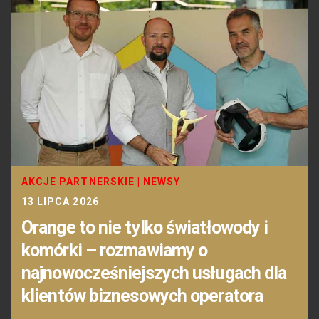
AKCJE PARTNERSKIE
|
NEWSY
13 LIPCA 2026
Orange to nie tylko światłowody i
komórki – rozmawiamy o
najnowocześniejszych usługach dla
klientów biznesowych operatora