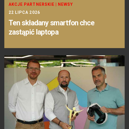
AKCJE PARTNERSKIE
|
NEWSY
22 LIPCA 2026
Ten składany smartfon chce
zastąpić laptopa