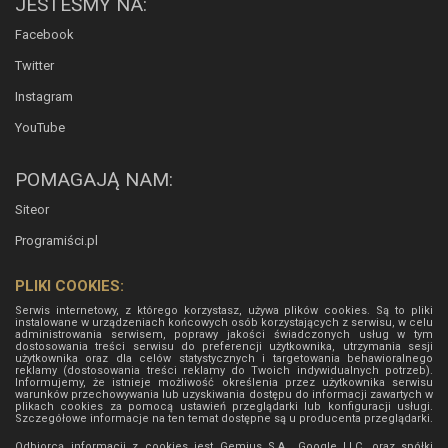
JESTEŚMY NA:
Facebook
Twitter
Instagram
YouTube
POMAGAJĄ NAM:
Siteor
Programiści.pl
PLIKI COOKIES:
Serwis internetowy, z którego korzystasz, używa plików cookies. Są to pliki
instalowane w urządzeniach końcowych osób korzystających z serwisu, w celu
administrowania serwisem, poprawy jakości świadczonych usług w tym
dostosowania treści serwisu do preferencji użytkownika, utrzymania sesji
użytkownika oraz dla celów statystycznych i targetowania behawioralnego
reklamy (dostosowania treści reklamy do Twoich indywidualnych potrzeb).
Informujemy, że istnieje możliwość określenia przez użytkownika serwisu
warunków przechowywania lub uzyskiwania dostępu do informacji zawartych w
plikach cookies za pomocą ustawień przeglądarki lub konfiguracji usługi.
Szczegółowe informacje na ten temat dostępne są u producenta przeglądarki.
Odbiorcą informacji z cookies jest Gemius S.A., Google LLC, oraz spółki