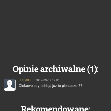
1
Opinie archiwalne (
):
_CISCO_
pisze:
2002-09-09 12:01
Ciekawe czy oddają juz te pieniądze ??
Rekomendowane: