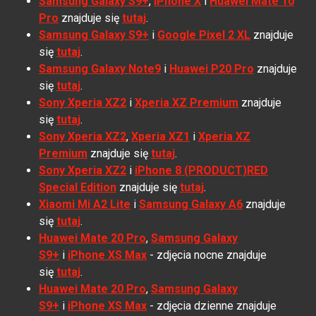
Samsung Galaxy S9+
,
iPhone X
i
Huawei Mate 10
Pro
znajduje się
tutaj
.
Samsung Galaxy S9+
i
Google Pixel 2 XL
znajduje
się
tutaj
.
Samsung Galaxy Note9
i
Huawei P20 Pro
znajduje
się
tutaj
.
Sony Xperia XZ2
i
Xperia XZ Premium
znajduje
się
tutaj
.
Sony Xperia XZ2
,
Xperia XZ1
i
Xperia XZ
Premium
znajduje się
tutaj
.
Sony Xperia XZ2
i
iPhone 8 (PRODUCT)RED
Special Edition
znajduje się
tutaj
.
Xiaomi Mi A2 Lite
i
Samsung Galaxy A6
znajduje
się
tutaj
.
Huawei Mate 20 Pro
,
Samsung Galaxy
S9+
i
iPhone XS Max
- zdjęcia nocne znajduje
się
tutaj
.
Huawei Mate 20 Pro
,
Samsung Galaxy
S9+
i
iPhone XS Max
- zdjęcia dzienne znajduje