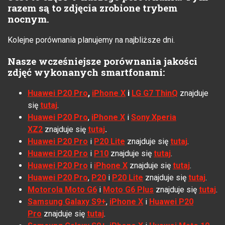
razem są to zdjęcia zrobione trybem
nocnym.
Kolejne porównania planujemy na najbliższe dni.
Nasze wcześniejsze porównania jakości
zdjęć wykonanych smartfonami:
Huawei P20 Pro
,
iPhone X
i
LG G7 ThinQ
znajduje
się
tutaj
.
Huawei P20 Pro
,
iPhone X
i
Sony Xperia
XZ2
znajduje się
tutaj
.
Huawei P20 Pro
i
P20 Lite
znajduje się
tutaj
.
Huawei P20 Pro
i
P10
znajduje się
tutaj
.
Huawei P20 Pro
i
iPhone X
znajduje się
tutaj
.
Huawei P20 Pro
,
P20
i
P20 Lite
znajduje się
tutaj
.
Motorola Moto G6
i
Moto G6 Plus
znajduje się
tutaj
.
Samsung Galaxy S9+
,
iPhone X
i
Huawei P20
Pro
znajduje się
tutaj
.