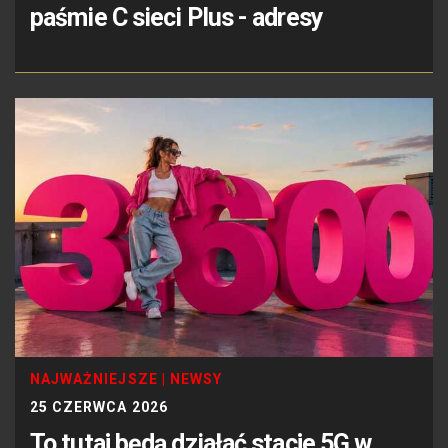
paśmie C sieci Plus - adresy
NAJWAŻNIEJSZE
|
NEWSY
25 CZERWCA 2026
To tutaj będą działać stacje 5G w