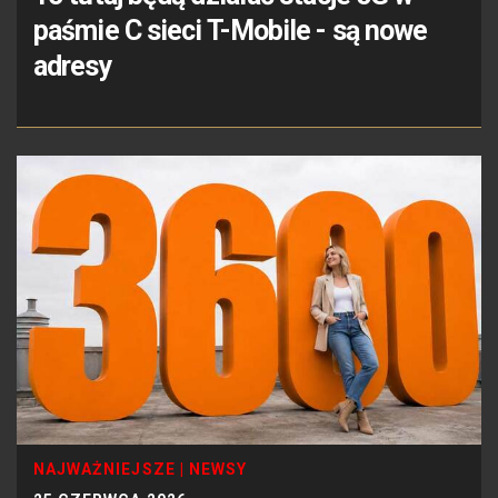
paśmie C sieci T-Mobile - są nowe
adresy
NAJWAŻNIEJSZE
|
NEWSY